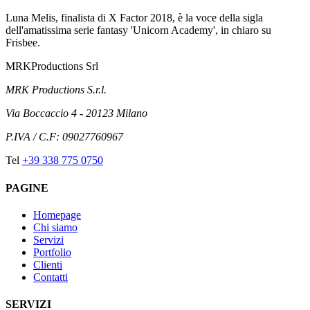
Luna Melis, finalista di X Factor 2018, è la voce della sigla
dell'amatissima serie fantasy 'Unicorn Academy', in chiaro su
Frisbee.
MRK
Productions Srl
MRK Productions S.r.l.
Via Boccaccio 4 - 20123 Milano
P.IVA / C.F: 09027760967
Tel
+39 338 775 0750
PAGINE
Homepage
Chi siamo
Servizi
Portfolio
Clienti
Contatti
SERVIZI