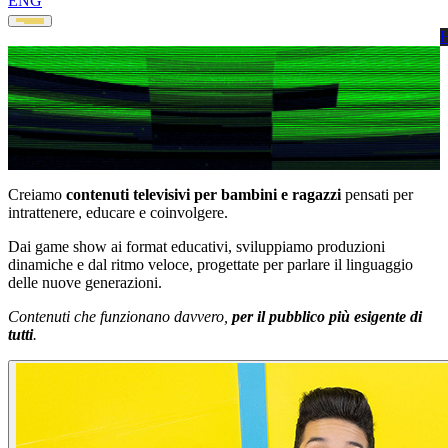
ENG
PROGRAMMI PER BAMBINI
Creiamo
contenuti televisivi per bambini e ragazzi
pensati per
intrattenere, educare e coinvolgere.
Dai game show ai format educativi, sviluppiamo produzioni
Programmi TV
dinamiche e dal ritmo veloce, progettate per parlare il linguaggio
delle nuove generazioni.
Kids
Contenuti che funzionano davvero,
per il pubblico più esigente di
tutti
.